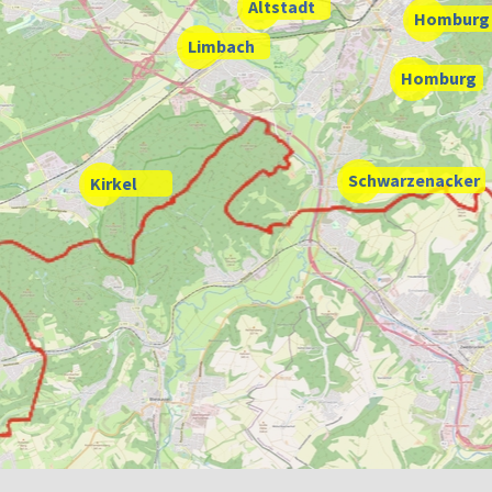
Altstadt
Homburg
Limbach
Homburg
Schwarzenacker
Kirkel