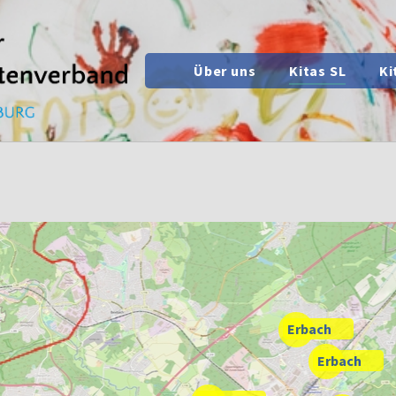
(curren
Über uns
Kitas SL
Ki
Erbach
Erbach