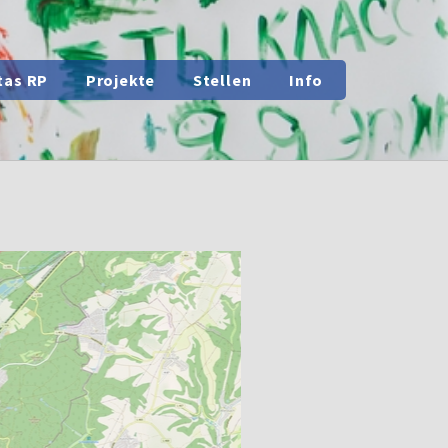
t)
tas RP
Projekte
Stellen
Info